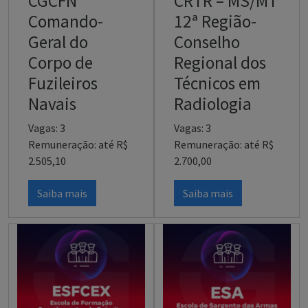
CGCFN
CRTR – MS/MT
Comando-
12ª Região-
Geral do
Conselho
Corpo de
Regional dos
Fuzileiros
Técnicos em
Navais
Radiologia
Vagas: 3
Vagas: 3
Remuneração: até R$
Remuneração: até R$
2.505,10
2.700,00
Saiba mais
Saiba mais