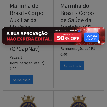
Marinha do
Marinha do
Brasil - Corpo
Brasil - Corpo
Auxiliar da
de Saúde da
Marinha -
Marinha (CP-
Capelães
CSM-S)
Navais
Vagas: 14
(CPCapNav)
Remuneração: até R$
0,00
Vagas: 1
Remuneração: até R$
Saiba mais
0,00
Saiba mais